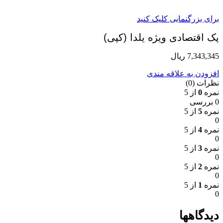
برای بزرگنمایی کلیک کنید
پک اقتصادی ویژه یلدا (کپی)
7,343,345
ریال
افزودن به علاقه مندی
نظرات (0)
نمره
0
از 5
0 بررسی
نمره
5
از 5
0
نمره
4
از 5
0
نمره
3
از 5
0
نمره
2
از 5
0
نمره
1
از 5
0
دیدگاهها