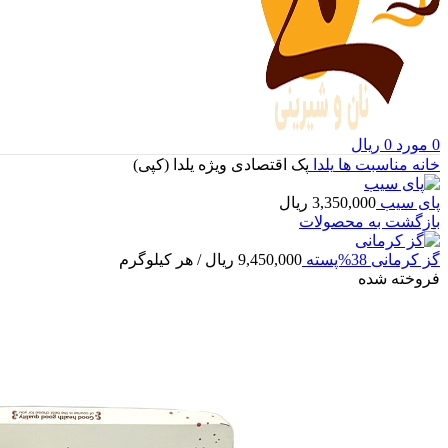
0
مورد
0
ریال
خانه
مناسبت ها
یلدا
پک اقتصادی ویژه یلدا (کپی)
پای سیب
3,350,000
ریال
بازگشت به محصولات
گز کرمانی 38%پسته
9,450,000
ریال
/ هر کیلوگرم
فروخته شده