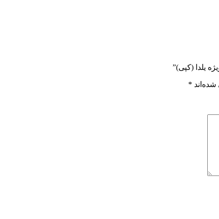
ه یلدا (کپی)”
شده‌اند
*