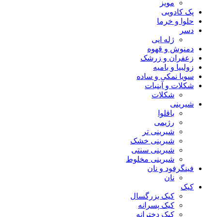
مویز
پک کادویی
حلوا و خرما
دسر
ژله ایی
دمنوش و قهوه
زعفران و زرشک
زولبیا و بامیه
سویا نمکی و ساده
شکلات‌‌ و آبنبات
شکلات
شیرینی
باقلوا
رژیمی
شیرینی تر
شیرینی خشک
شیرینی سنتی
شیرینی مخلوط
فینگرفود و نان‌
نان
کیک
کیک بزرگسال
کیک پسرانه
کیک دخترانه