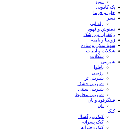
مویز
پک کادویی
حلوا و خرما
دسر
ژله ایی
دمنوش و قهوه
زعفران و زرشک
زولبیا و بامیه
سویا نمکی و ساده
شکلات‌‌ و آبنبات
شکلات
شیرینی
باقلوا
رژیمی
شیرینی تر
شیرینی خشک
شیرینی سنتی
شیرینی مخلوط
فینگرفود و نان‌
نان
کیک
کیک بزرگسال
کیک پسرانه
کیک دخترانه