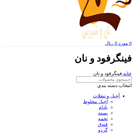
0
مورد
0
ریال
فینگرفود و نان‌
خانه
فینگرفود و نان‌
انتخاب دسته بندی
آجیل و تنقلات
آجیل مخلوط
بادام
پسته
تخمه
فندق
گردو