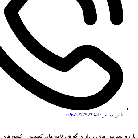
تلفن تماس: 4-32775233-026
نان و شیرینی مانی ، دارای گواهی نامه های کیفیت از کشورهای