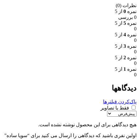
نظرات (0)
نمره
0
از 5
0 بررسی
نمره
5
از 5
0
نمره
4
از 5
0
نمره
3
از 5
0
نمره
2
از 5
0
نمره
1
از 5
0
دیدگاهها
پاک‌کردن فیلترها
فقط با تصاویر
هیچ دیدگاهی برای این محصول نوشته نشده است.
اولین نفری باشید که دیدگاهی را ارسال می کنید برای “سویا ساده”