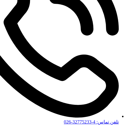
تلفن تماس: 4-32775233-026