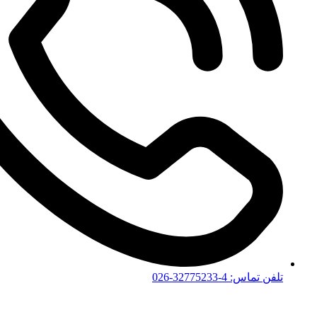
تلفن تماس: 4-32775233-026