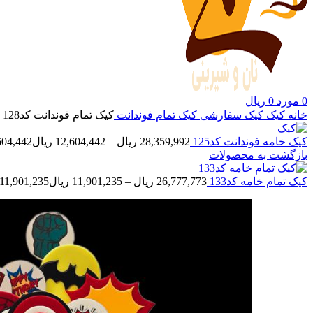
0
مورد
0
ریال
خانه
کیک
کیک سفارشی
کیک تمام فوندانت
کیک تمام فوندانت کد128
کیک خامه فوندانت کد125
28,359,992
ریال
–
12,604,442
ریال
ange: 12,604,442
بازگشت به محصولات
کیک تمام خامه کد133
26,777,773
ریال
–
11,901,235
ریال
Price range: 11,901,235 ر