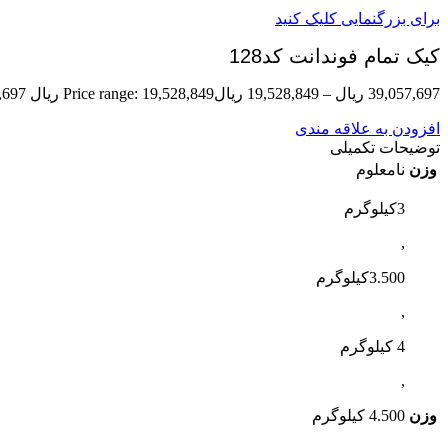
برای بزرگنمایی کلیک کنید
کیک تمام فوندانت کد128
39,057,697
ریال
–
19,528,849
ریال
Price range: 19,528,849 ریال through 39,057,697 ریال
افزودن به علاقه مندی
توضیحات تکمیلی
وزن
نامعلوم
3کیلوگرم
,
3.500کیلوگرم
,
4 کیلوگرم
,
وزن
4.500 کیلوگرم