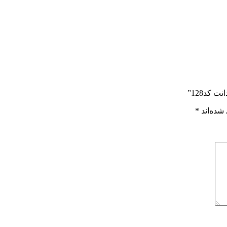
 کد128”
شده‌اند
*