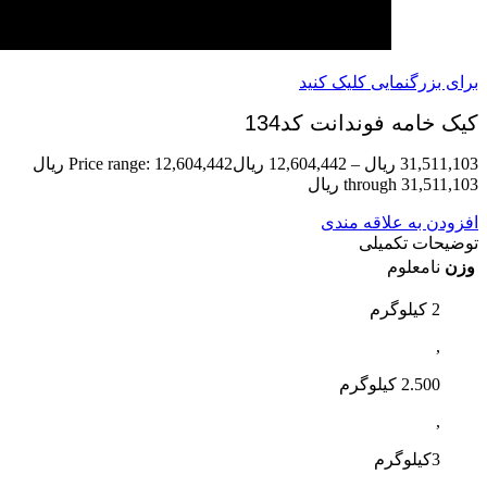
برای بزرگنمایی کلیک کنید
کیک خامه فوندانت کد134
31,511,103
ریال
–
12,604,442
ریال
Price range: 12,604,442 ریال
through 31,511,103 ریال
افزودن به علاقه مندی
توضیحات تکمیلی
وزن
نامعلوم
2 کیلوگرم
,
2.500 کیلوگرم
,
3کیلوگرم