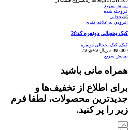
through 31,511,103 ریال
شروع قیمت از
نمایش سریع
فروخته شده
افزودن به علاقه مندی
کیک یخچالی دونفره کد28
کیک
,
کیک یخچالی دونفره
3,090,000
ریال
750gr±50
نمایش سریع
همراه مانی باشید
برای اطلاع از تخفیف‌ها و
جدیدترین محصولات، لطفا فرم
زیر را پر کنید.