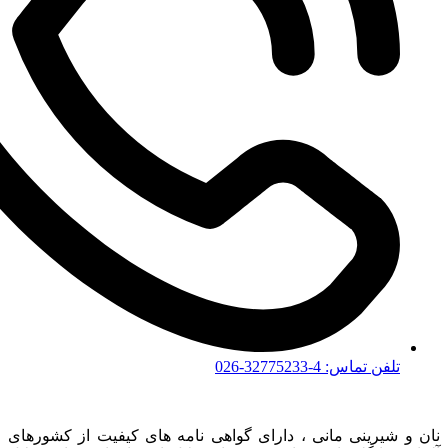
تلفن تماس: 4-32775233-026
نان و شیرینی مانی ، دارای گواهی نامه های کیفیت از کشورهای