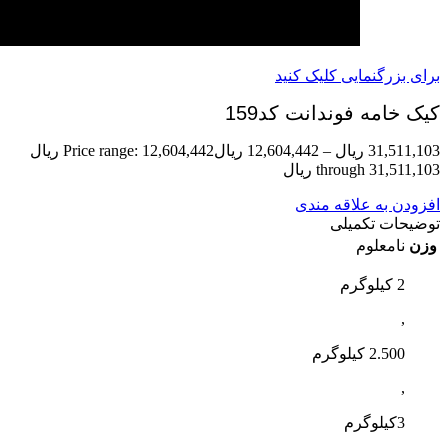
برای بزرگنمایی کلیک کنید
کیک خامه فوندانت کد159
31,511,103
ریال
–
12,604,442
ریال
Price range: 12,604,442 ریال
through 31,511,103 ریال
افزودن به علاقه مندی
توضیحات تکمیلی
وزن
نامعلوم
2 کیلوگرم
,
2.500 کیلوگرم
,
3کیلوگرم