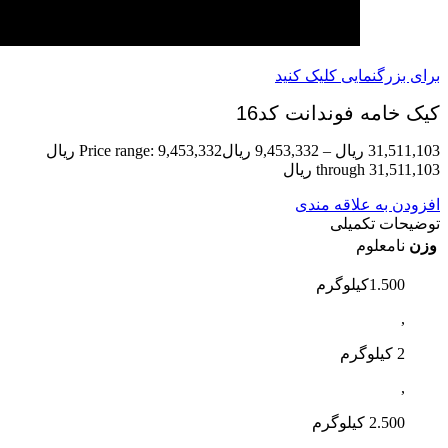
برای بزرگنمایی کلیک کنید
کیک خامه فوندانت کد16
31,511,103
ریال
–
9,453,332
ریال
Price range: 9,453,332 ریال
through 31,511,103 ریال
افزودن به علاقه مندی
توضیحات تکمیلی
وزن
نامعلوم
1.500کیلوگرم
,
2 کیلوگرم
,
2.500 کیلوگرم