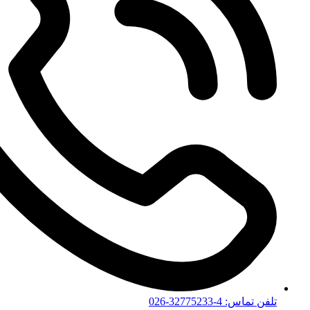
تلفن تماس: 4-32775233-026