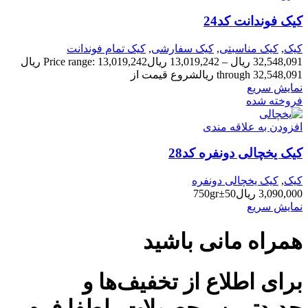
کیک فوندانت کد24
کیک
,
کیک مناسبتی
,
کیک سفارشی
,
کیک تمام فوندانت
32,548,091
ریال
–
13,019,242
ریال
Price range: 13,019,242 ریال
through 32,548,091 ریال
شروع قیمت از
نمایش سریع
فروخته شده
افزودن به علاقه مندی
کیک یخچالی دونفره کد28
کیک
,
کیک یخچالی دونفره
3,090,000
ریال
750gr±50
نمایش سریع
همراه مانی باشید
برای اطلاع از تخفیف‌ها و