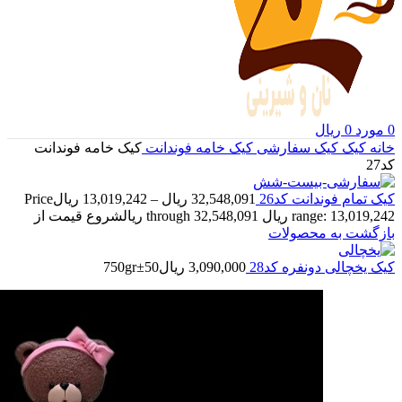
0
مورد
0
ریال
خانه
کیک
کیک سفارشی
کیک خامه فوندانت
کیک خامه فوندانت
کد27
کیک تمام فوندانت کد26
32,548,091
ریال
–
13,019,242
ریال
Price
range: 13,019,242 ریال through 32,548,091 ریال
شروع قیمت از
بازگشت به محصولات
کیک یخچالی دونفره کد28
3,090,000
ریال
750gr±50