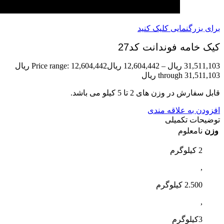
برای بزرگنمایی کلیک کنید
کیک خامه فوندانت کد27
31,511,103
ریال
–
12,604,442
ریال
Price range: 12,604,442 ریال
through 31,511,103 ریال
قابل سفارش در وزن های 2 تا 5 کیلو می باشد.
افزودن به علاقه مندی
توضیحات تکمیلی
وزن
نامعلوم
2 کیلوگرم
,
2.500 کیلوگرم
,
3کیلوگرم