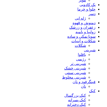
مویز
پک کادویی
حلوا و خرما
دسر
ژله ایی
دمنوش و قهوه
زعفران و زرشک
زولبیا و بامیه
سویا نمکی و ساده
شکلات‌‌ و آبنبات
شکلات
شیرینی
باقلوا
رژیمی
شیرینی تر
شیرینی خشک
شیرینی سنتی
شیرینی مخلوط
فینگرفود و نان‌
نان
کیک
کیک بزرگسال
کیک پسرانه
کیک دخترانه