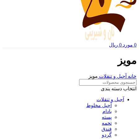
0
مورد
0
ریال
مویز
خانه
آجیل و تنقلات
مویز
انتخاب دسته بندی
آجیل و تنقلات
آجیل مخلوط
بادام
پسته
تخمه
فندق
گردو