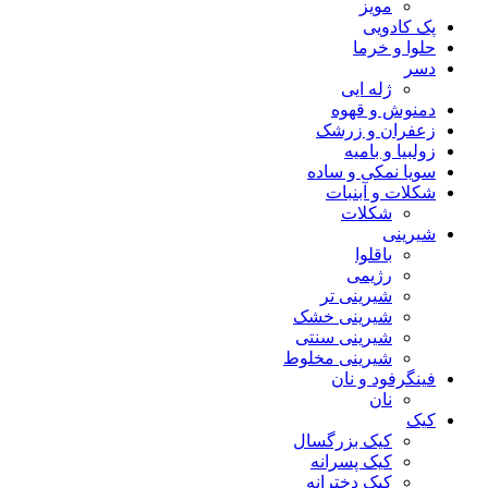
مویز
پک کادویی
حلوا و خرما
دسر
ژله ایی
دمنوش و قهوه
زعفران و زرشک
زولبیا و بامیه
سویا نمکی و ساده
شکلات‌‌ و آبنبات
شکلات
شیرینی
باقلوا
رژیمی
شیرینی تر
شیرینی خشک
شیرینی سنتی
شیرینی مخلوط
فینگرفود و نان‌
نان
کیک
کیک بزرگسال
کیک پسرانه
کیک دخترانه