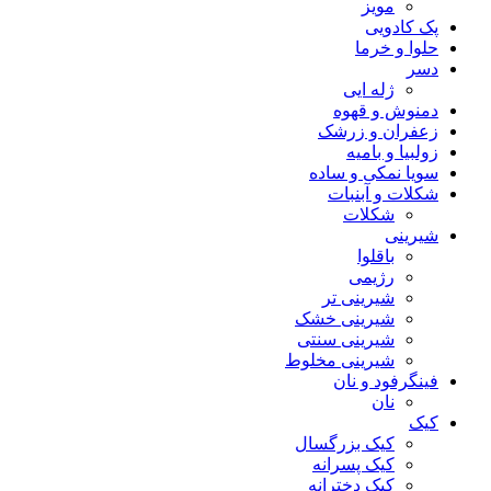
مویز
پک کادویی
حلوا و خرما
دسر
ژله ایی
دمنوش و قهوه
زعفران و زرشک
زولبیا و بامیه
سویا نمکی و ساده
شکلات‌‌ و آبنبات
شکلات
شیرینی
باقلوا
رژیمی
شیرینی تر
شیرینی خشک
شیرینی سنتی
شیرینی مخلوط
فینگرفود و نان‌
نان
کیک
کیک بزرگسال
کیک پسرانه
کیک دخترانه