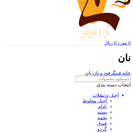
0
مورد
0
ریال
نان
خانه
فینگرفود و نان‌
نان
انتخاب دسته بندی
آجیل و تنقلات
آجیل مخلوط
بادام
پسته
تخمه
فندق
گردو